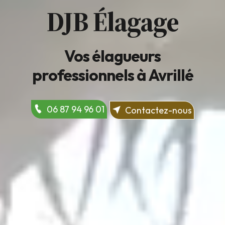
DJB Élagage
Vos élagueurs
professionnels à Avrillé
06 87 94 96 01
Contactez-nous