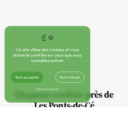
Ce site utilise des cookies et vous
donne le contrôle sur ceux que vous
souhaitez activer
Tout accepter
Tout refuser
Personnaliser
Élagueur cordiste près de
Les Ponts-de-Cé
Élagueur cordiste à Les Ponts-de-Cé : DJB
Élagage, l'expert du domaine